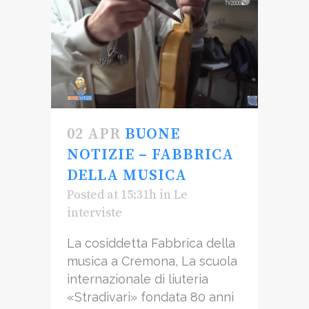
02 APR
BUONE
NOTIZIE – FABBRICA
DELLA MUSICA
Posted at 15:31h
in
Le
interviste
La cosiddetta Fabbrica della
musica a Cremona, La scuola
internazionale di liuteria
«Stradivari» fondata 80 anni