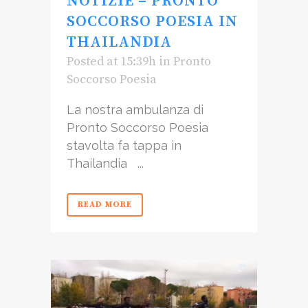
NOTIZIE – PRONTO
SOCCORSO POESIA IN
THAILANDIA
Posted at 15:39h
in
Pronto
Soccorso Poesia
La nostra ambulanza di
Pronto Soccorso Poesia
stavolta fa tappa in
Thailandia ...
READ MORE