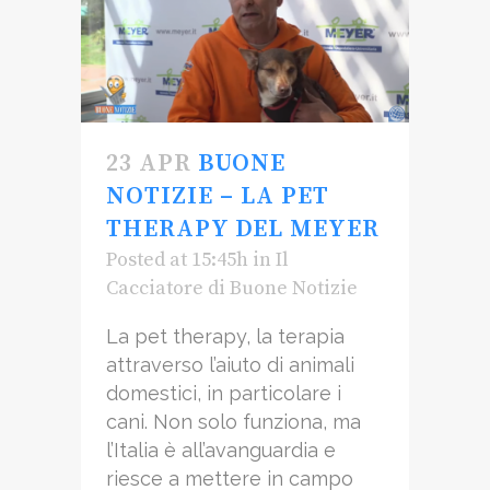
23 APR
BUONE
NOTIZIE – LA PET
THERAPY DEL MEYER
Posted at 15:45h
in
Il
Cacciatore di Buone Notizie
La pet therapy, la terapia
attraverso l’aiuto di animali
domestici, in particolare i
cani. Non solo funziona, ma
l’Italia è all’avanguardia e
riesce a mettere in campo