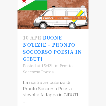
10 APR
BUONE
NOTIZIE – PRONTO
SOCCORSO POESIA IN
GIBUTI
Posted at 15:42h
in
Pronto
Soccorso Poesia
La nostra ambulanza di
Pronto Soccorso Poesia
stavolta fa tappa in GIBUTI
...