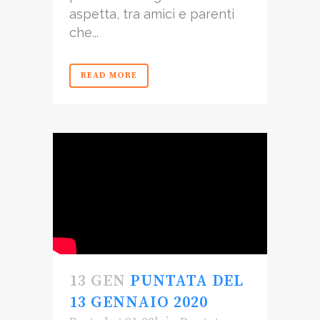
aspetta, tra amici e parenti
che...
READ MORE
13 GEN
PUNTATA DEL
13 GENNAIO 2020