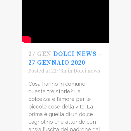
27 GEN
DOLCI NEWS –
27 GENNAIO 2020
Posted at 21:43h
in
Dolci news
Cosa hanno in comune
queste tre storie? La
dolcezza e l’amore per le
piccole cose della vita. La
prima è quella di un dolce
cagnolino che attende con
ansia l’uscita del padrone dal