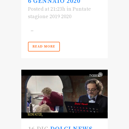
6 GENNAIO 2020
Posted at 21:23h
in
Puntate
stagione 2019 2020
...
READ MORE