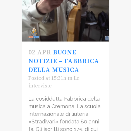
02 APR
BUONE
NOTIZIE – FABBRICA
DELLA MUSICA
Posted at 15:31h
in
Le
interviste
La cosiddetta Fabbrica della
musica a Cremona, La scuola
internazionale di liuteria
«Stradivari» fondata 80 anni
fa. Gli iscritti sono 175, di cui