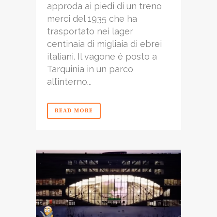
approda ai piedi di un treno
merci del 1935 che ha
trasportato nei lager
centinaia di migliaia di ebrei
italiani. Il vagone è posto a
Tarquinia in un parco
all’interno...
READ MORE