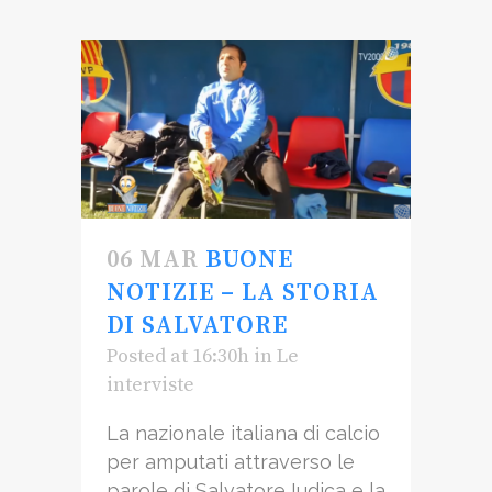
06 MAR
BUONE
NOTIZIE – LA STORIA
DI SALVATORE
Posted at 16:30h
in
Le
interviste
La nazionale italiana di calcio
per amputati attraverso le
parole di Salvatore Iudica e la