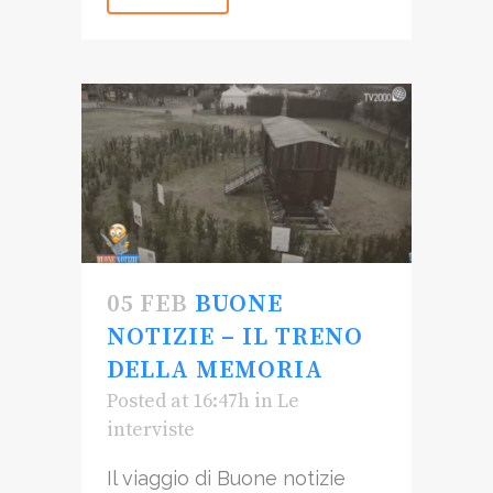
05 FEB
BUONE
NOTIZIE – IL TRENO
DELLA MEMORIA
Posted at 16:47h
in
Le
interviste
Il viaggio di Buone notizie