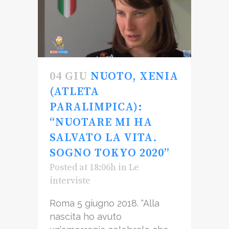
04 GIU
NUOTO, XENIA
(ATLETA
PARALIMPICA):
“NUOTARE MI HA
SALVATO LA VITA.
SOGNO TOKYO 2020”
Posted at 18:06h
in
Le
interviste
Roma 5 giugno 2018. “Alla
nascita ho avuto