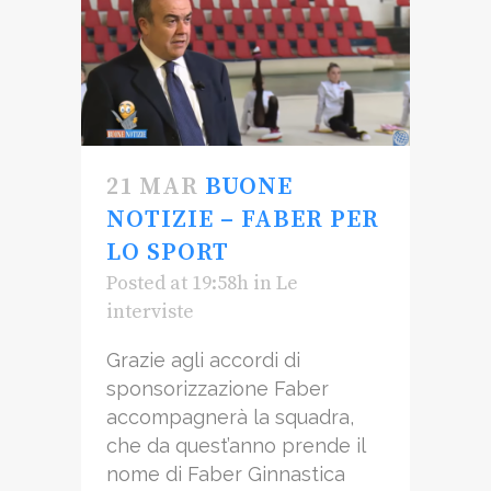
21 MAR
BUONE
NOTIZIE – FABER PER
LO SPORT
Posted at 19:58h
in
Le
interviste
Grazie agli accordi di
sponsorizzazione Faber
accompagnerà la squadra,
che da quest’anno prende il
nome di Faber Ginnastica