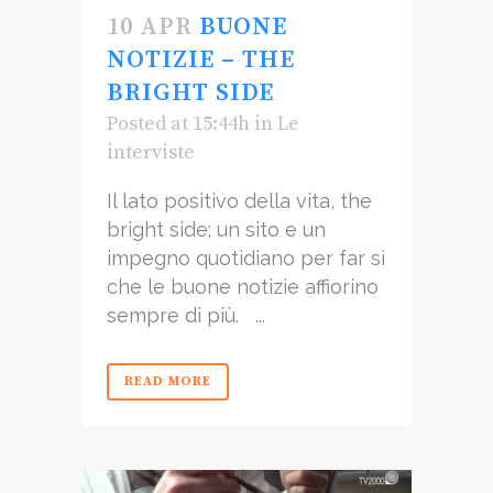
10 APR
BUONE
NOTIZIE – THE
BRIGHT SIDE
Posted at 15:44h
in
Le
interviste
Il lato positivo della vita, the
bright side; un sito e un
impegno quotidiano per far sì
che le buone notizie affiorino
sempre di più. ...
READ MORE