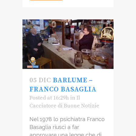
05 DIC
BARLUME –
FRANCO BASAGLIA
Posted at 16:29h
in
Il
Cacciatore di Buone Notizie
Nel 1978 lo psichiatra Franco
Basaglia riuscì a far
approvare una legge che di