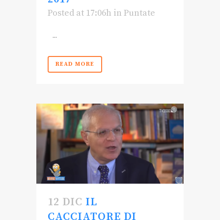
Posted at 17:06h
in
Puntate
...
READ MORE
12 DIC
IL
CACCIATORE DI