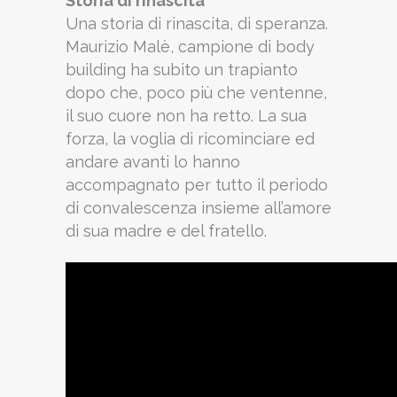
Storia di rinascita
Una storia di rinascita, di speranza.
Maurizio Malè, campione di body
building ha subito un trapianto
dopo che, poco più che ventenne,
il suo cuore non ha retto. La sua
forza, la voglia di ricominciare ed
andare avanti lo hanno
accompagnato per tutto il periodo
di convalescenza insieme all’amore
di sua madre e del fratello.