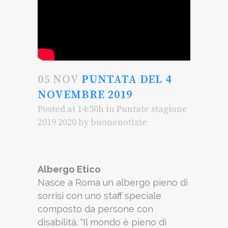
05 NOV
PUNTATA DEL 4
NOVEMBRE 2019
Posted at 14:50h
in
Puntate stagione
2019 2020
by
buonenotizie
Albergo Etico
Nasce a Roma un albergo pieno di
sorrisi con uno staff speciale
composto da persone con
disabilità. “Il mondo è pieno di