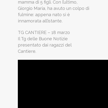
mamma di 5 figli. Con l’ultimo,
Giorgio Maria, ha avuto un colpo di
fulmine: appena nato si è
innamorata all’istante.
TG CANTIERE – 18 marzo
Il Tg delle Buone Notizie
presentato dai ragazzi del
Cantiere.