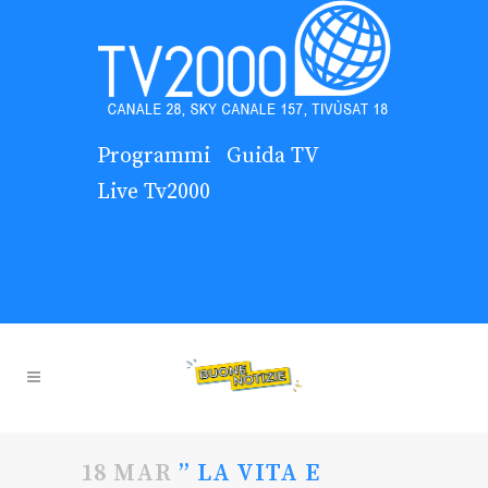
Programmi
Guida TV
Live Tv2000
18 MAR
” LA VITA E