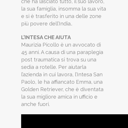
che ha lasciato tutto, il suo lavoro,
la sua famiglia, insomma la sua vita
e si è trasferito in una delle zone
più povere dell’India..
L’INTESA CHE AIUTA
Maurizia Picollo è un avvocato di
45 anni. A causa di una paraplegia
post traumatica si trova su una
sedia a rotelle. Per aiutarla
l’azienda in cui lavora, l’Intesa San
Paolo, le ha affiancato Emma, una
Golden Retriever, che è diventata
la sua migliore amica in ufficio e
anche fuori.