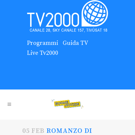
Programmi
Guida TV
Live Tv2000
05 FEB
ROMANZO DI