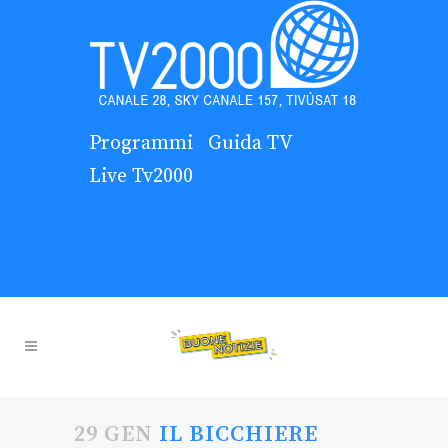
Programmi
Guida TV
Live Tv2000
29 GEN
IL BICCHIERE