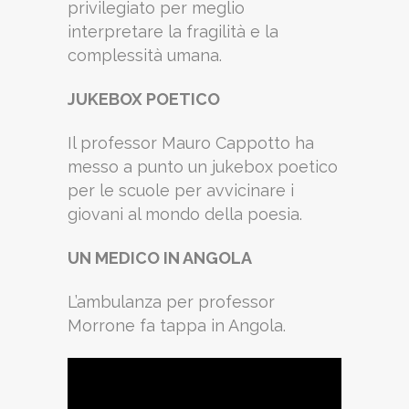
privilegiato per meglio
interpretare la fragilità e la
complessità umana.
JUKEBOX POETICO
Il professor Mauro Cappotto ha
messo a punto un jukebox poetico
per le scuole per avvicinare i
giovani al mondo della poesia.
UN MEDICO IN ANGOLA
L’ambulanza per professor
Morrone fa tappa in Angola.