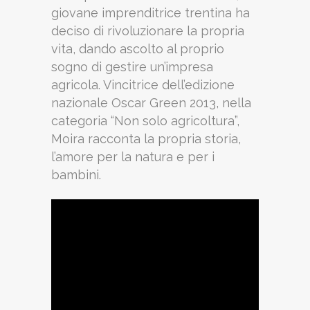
giovane imprenditrice trentina ha
deciso di rivoluzionare la propria
vita, dando ascolto al proprio
sogno di gestire un’impresa
agricola. Vincitrice dell’edizione
nazionale Oscar Green 2013, nella
categoria “Non solo agricoltura”,
Moira racconta la propria storia,
l’amore per la natura e per i
bambini.