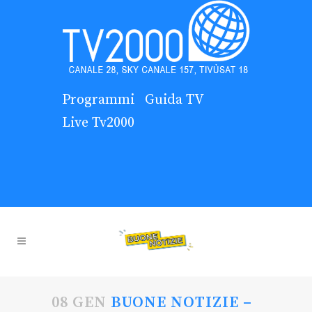
Programmi
Guida TV
Live Tv2000
08 GEN
BUONE NOTIZIE –