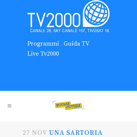
Programmi
Guida TV
Live Tv2000
27 NOV
UNA SARTORIA