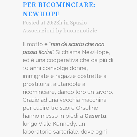
PER RICOMINCIARE:
NEWHOPE
Posted at 20:28h
in
Spazio
Associazioni
by
buonenotizie
Il motto è “
non c’è scarto che non
possa fiorire
”. Si chiama NewHope,
ed è una cooperativa che da più di
10 anni coinvolge donne,
immigrate e ragazze costrette a
prostituirsi, aiutandole a
ricominciare, dando loro un lavoro.
Grazie ad una vecchia macchina
per cucire tre suore Orsoline
hanno messo in piedi a
Caserta
,
lungo Viale Kennedy, un
laboratorio sartoriale, dove ogni