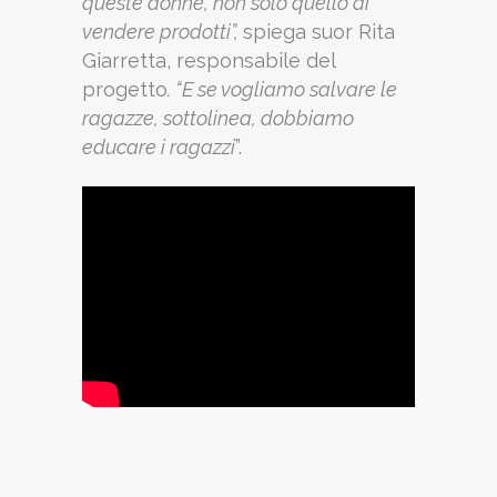
queste donne, non solo quello di
vendere prodotti”,
spiega suor Rita
Giarretta, responsabile del
progetto
. “E se vogliamo salvare le
ragazze, sottolinea, dobbiamo
educare i ragazzi
”.